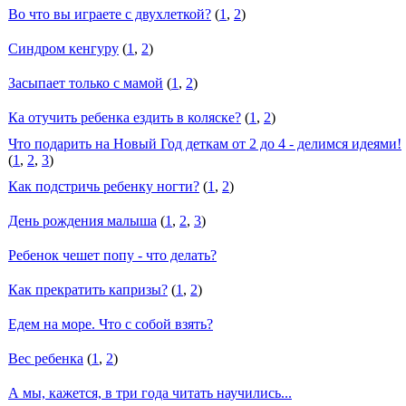
Во что вы играете с двухлеткой?
(
1
,
2
)
Синдром кенгуру
(
1
,
2
)
Засыпает только с мамой
(
1
,
2
)
Ка отучить ребенка ездить в коляске?
(
1
,
2
)
Что подарить на Новый Год деткам от 2 до 4 - делимся идеями!
(
1
,
2
,
3
)
Как подстричь ребенку ногти?
(
1
,
2
)
День рождения малыша
(
1
,
2
,
3
)
Ребенок чешет попу - что делать?
Как прекратить капризы?
(
1
,
2
)
Едем на море. Что с собой взять?
Вес ребенка
(
1
,
2
)
А мы, кажется, в три года читать научились...