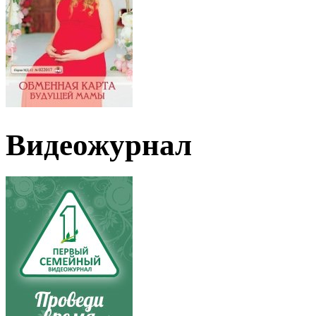
Видеожурнал