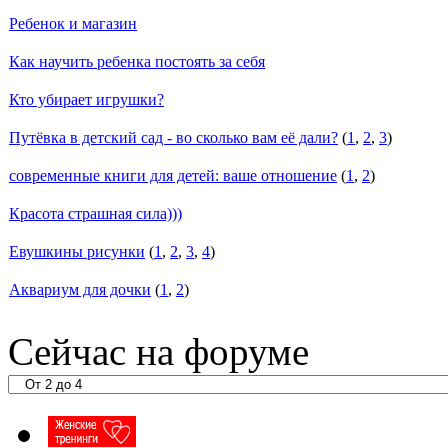
Ребенок и магазин
Как научить ребенка постоять за себя
Кто убирает игрушки?
Путёвка в детский сад - во сколько вам её дали?
(
1
,
2
,
3
)
современные книги для детей: ваше отношение
(
1
,
2
)
Красота страшная сила)))
Евушкины рисунки
(
1
,
2
,
3
,
4
)
Аквариум для дочки
(
1
,
2
)
Сейчас на форуме