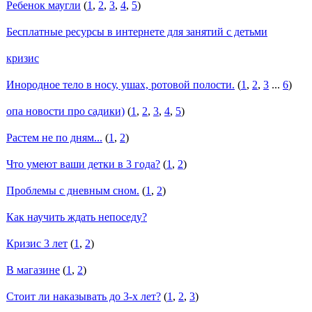
Ребенок маугли
(
1
,
2
,
3
,
4
,
5
)
Бесплатные ресурсы в интернете для занятий с детьми
кризис
Инородное тело в носу, ушах, ротовой полости.
(
1
,
2
,
3
...
6
)
опа новости про садики)
(
1
,
2
,
3
,
4
,
5
)
Растем не по дням...
(
1
,
2
)
Что умеют ваши детки в 3 года?
(
1
,
2
)
Проблемы с дневным сном.
(
1
,
2
)
Как научить ждать непоседу?
Кризис 3 лет
(
1
,
2
)
В магазине
(
1
,
2
)
Стоит ли наказывать до 3-х лет?
(
1
,
2
,
3
)