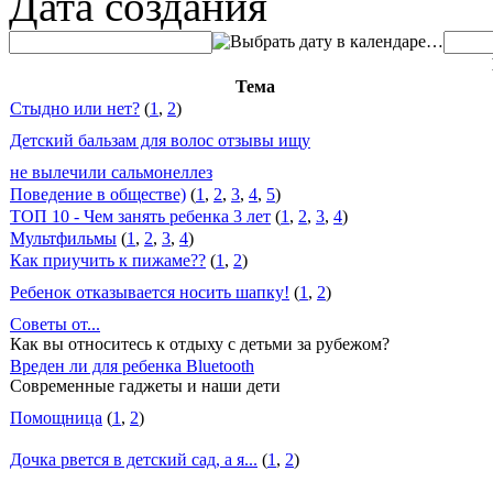
Дата создания
…
Тема
Стыдно или нет?
(
1
,
2
)
Детский бальзам для волос отзывы ищу
не вылечили сальмонеллез
Поведение в обществе)
(
1
,
2
,
3
,
4
,
5
)
ТОП 10 - Чем занять ребенка 3 лет
(
1
,
2
,
3
,
4
)
Мультфильмы
(
1
,
2
,
3
,
4
)
Как приучить к пижаме??
(
1
,
2
)
Ребенок отказывается носить шапку!
(
1
,
2
)
Советы от...
Как вы относитесь к отдыху с детьми за рубежом?
Вреден ли для ребенка Bluetooth
Современные гаджеты и наши дети
Помощница
(
1
,
2
)
Дочка рвется в детский сад, а я...
(
1
,
2
)