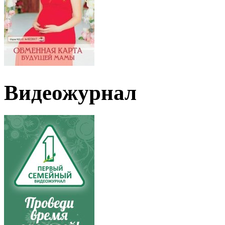
Видеожурнал