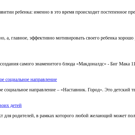
развитии ребенка: именно в это время происходит постепенное пр
о, а, главное, эффективно мотивировать своего ребенка хорошо 
оздания самого знаменитого блюда «Макдоналдс» - Биг Мака 1
ое социальное направление
е социальное направление – «Наставник. Город». Это детский т
воих детей
 для родителей, в рамках которого любой желающий может пол