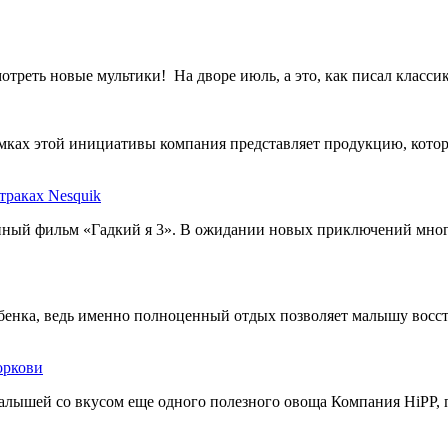
треть новые мультики! На дворе июль, а это, как писал классик,
мках этой инициативы компания представляет продукцию, кото
траках Nesquik
нный фильм «Гадкий я 3». В ожидании новых приключений мног
бенка, ведь именно полноценный отдых позволяет малышу восс
оркови
алышей со вкусом еще одного полезного овоща Компания HiPP, 