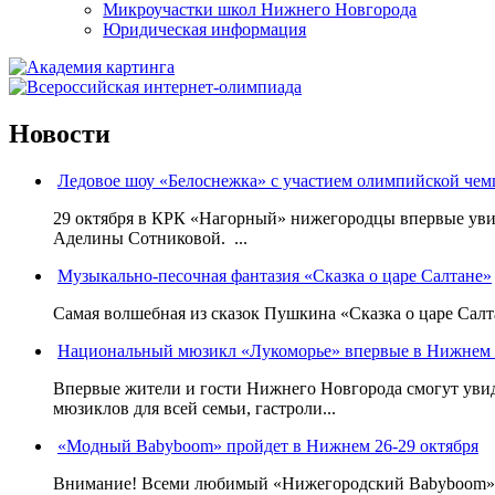
Микроучастки школ Нижнего Новгорода
Юридическая информация
Новости
Ледовое шоу «Белоснежка» с участием олимпийской че
29 октября в КРК «Нагорный» нижегородцы впервые уви
Аделины Сотниковой. ...
Музыкально-песочная фантазия «Сказка о царе Салтане»
Самая волшебная из сказок Пушкина «Сказка о царе Салта
Национальный мюзикл «Лукоморье» впервые в Нижнем 
Впервые жители и гости Нижнего Новгорода смогут уви
мюзиклов для всей семьи, гастроли...
«Модный Babyboom» пройдет в Нижнем 26-29 октября
Внимание! Всеми любимый «Нижегородский Babyboom» вы