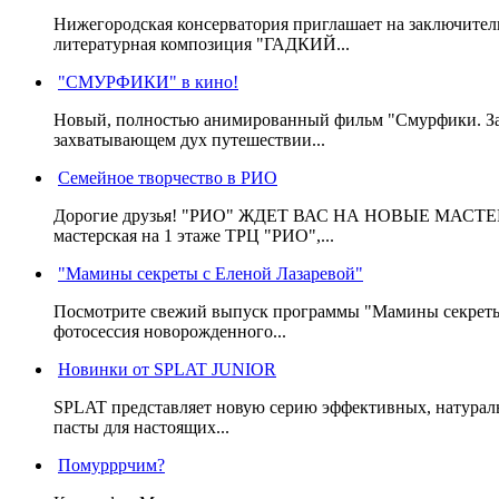
Нижегородская консерватория приглашает на заключител
литературная композиция "ГАДКИЙ...
"СМУРФИКИ" в кино!
Новый, полностью анимированный фильм "Смурфики. Зате
захватывающем дух путешествии...
Семейное творчество в РИО
Дорогие друзья! "РИО" ЖДЕТ ВАС НА НОВЫЕ МАСТЕ
мастерская на 1 этаже ТРЦ "РИО",...
"Мамины секреты с Еленой Лазаревой"
Посмотрите свежий выпуск программы "Мамины секреты" с
фотосессия новорожденного...
Новинки от SPLAT JUNIOR
SPLAT представляет новую серию эффективных, натураль
пасты для настоящих...
Помурррчим?