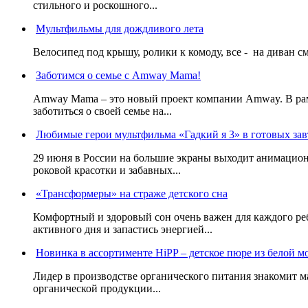
стильного и роскошного...
Мультфильмы для дождливого лета
Велосипед под крышу, ролики к комоду, все - на диван смо
Заботимся о семье с Amway Mama!
Amway Mama – это новый проект компании Amway. В ра
заботиться о своей семье на...
Любимые герои мультфильма «Гадкий я 3» в готовых зав
29 июня в России на большие экраны выходит анимацио
роковой красотки и забавных...
«Трансформеры» на страже детского сна
Комфортный и здоровый сон очень важен для каждого ре
активного дня и запастись энергией...
Новинка в ассортименте HiPP – детское пюре из белой м
Лидер в производстве органического питания знакомит м
органической продукции...