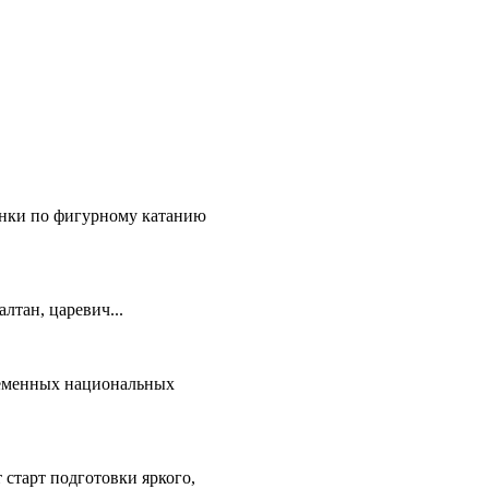
онки по фигурному катанию
лтан, царевич...
ременных национальных
старт подготовки яркого,