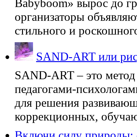
Babyboom» вырос до гр
организаторы объявляют
стильного и роскошного
SAND-ART или рис
SAND-ART – это метод
педагогами-психологам
для решения развивающ
коррекционных, обучаю
Включи силу природы: