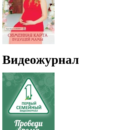
Видеожурнал