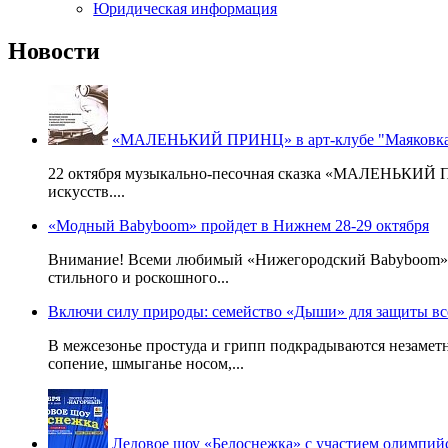
Юридическая информация
Новости
«МАЛЕНЬКИЙ ПРИНЦ» в арт-клубе "Маяковка
22 октября музыкально-песочная сказка «МАЛЕНЬКИЙ ПР
искусств....
«Модный Babyboom» пройдет в Нижнем 28-29 октября
Внимание! Всеми любимый «Нижегородский Babyboom» вы
стильного и роскошного...
Включи силу природы: семейство «Дыши» для защиты вс
В межсезонье простуда и грипп подкрадываются незаметн
сопение, шмыганье носом,...
Ледовое шоу «Белоснежка» с участием олимпи