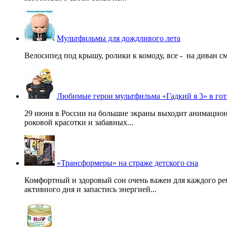
Мультфильмы для дождливого лета
Велосипед под крышу, ролики к комоду, все - на диван смо
Любимые герои мультфильма «Гадкий я 3» в гот
29 июня в России на большие экраны выходит анимацио
роковой красотки и забавных...
«Трансформеры» на страже детского сна
Комфортный и здоровый сон очень важен для каждого ре
активного дня и запастись энергией...