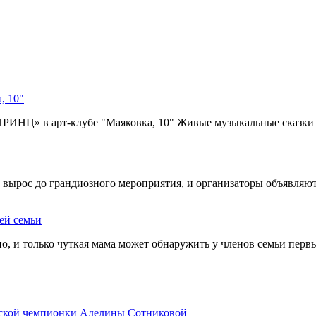
, 10"
ИНЦ» в арт-клубе "Маяковка, 10" Живые музыкальные сказки -
рос до грандиозного мероприятия, и организаторы объявляют 
ей семьи
о, и только чуткая мама может обнаружить у членов семьи перв
йской чемпионки Аделины Сотниковой