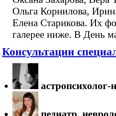
Ольга Корнилова, Ирин
Елена Старикова. Их ф
галерее ниже. В День ма
Консультации специа
астропсихолог-
педиатр, неврол