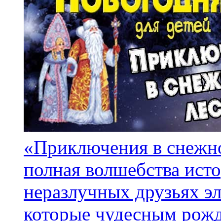
«Приключения в снежно
полная волшебства ист
неразлучных друзьях э
которые чудесным рожде