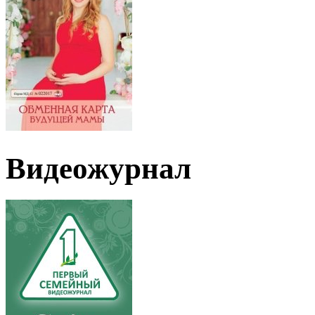
Видеожурнал