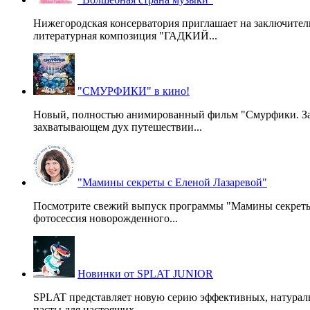
Нижегородская консерватория приглашает на заключител
литературная композиция "ГАДКИЙ...
"СМУРФИКИ" в кино!
Новый, полностью анимированный фильм "Смурфики. Зате
захватывающем дух путешествии...
"Мамины секреты с Еленой Лазаревой"
Посмотрите свежий выпуск программы "Мамины секреты" с
фотосессия новорожденного...
Новинки от SPLAT JUNIOR
SPLAT представляет новую серию эффективных, натураль
пасты для настоящих...