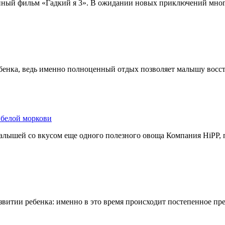
нный фильм «Гадкий я 3». В ожидании новых приключений мног
бенка, ведь именно полноценный отдых позволяет малышу восс
 белой моркови
алышей со вкусом еще одного полезного овоща Компания HiPP, 
развитии ребенка: именно в это время происходит постепенное пр