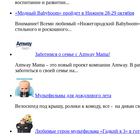
воспитании и развитии...
«Модный Babyboom» пройдет в Нижнем 28-29 октября
Внимание! Всеми любимый «Нижегородский Babyboom» вы
стильного и роскошного...
Заботимся о семье с Amway Mama!
Amway Mama – это новый проект компании Amway. В ра
заботиться о своей семье на...
Мультфильмы для дождливого лета
Велосипед под крышу, ролики к комоду, все - на диван смо
Любимые герои мультфильма «Гадкий я 3» в гот