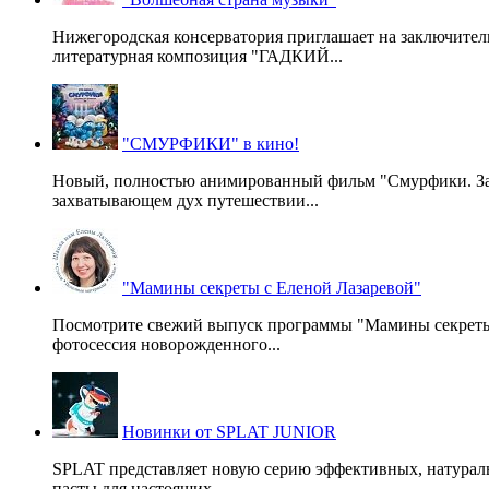
Нижегородская консерватория приглашает на заключител
литературная композиция "ГАДКИЙ...
"СМУРФИКИ" в кино!
Новый, полностью анимированный фильм "Смурфики. Зате
захватывающем дух путешествии...
"Мамины секреты с Еленой Лазаревой"
Посмотрите свежий выпуск программы "Мамины секреты" с
фотосессия новорожденного...
Новинки от SPLAT JUNIOR
SPLAT представляет новую серию эффективных, натураль
пасты для настоящих...