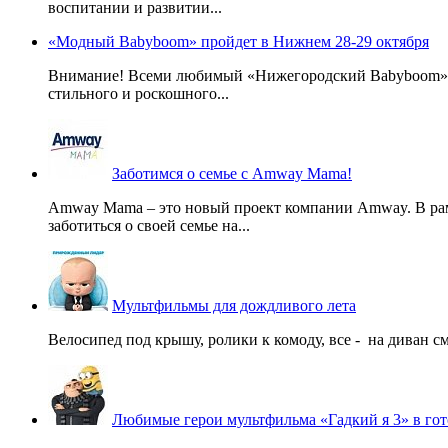
воспитании и развитии...
«Модный Babyboom» пройдет в Нижнем 28-29 октября
Внимание! Всеми любимый «Нижегородский Babyboom» вы
стильного и роскошного...
Заботимся о семье с Amway Mama!
Amway Mama – это новый проект компании Amway. В ра
заботиться о своей семье на...
Мультфильмы для дождливого лета
Велосипед под крышу, ролики к комоду, все - на диван смо
Любимые герои мультфильма «Гадкий я 3» в гот