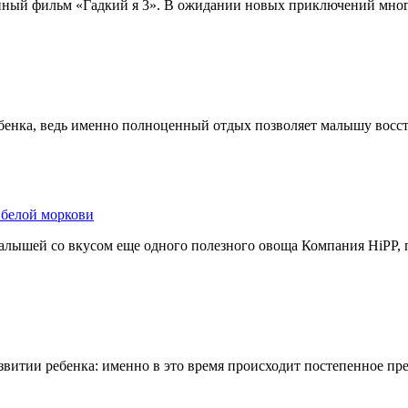
нный фильм «Гадкий я 3». В ожидании новых приключений мног
бенка, ведь именно полноценный отдых позволяет малышу восс
 белой моркови
алышей со вкусом еще одного полезного овоща Компания HiPP, 
развитии ребенка: именно в это время происходит постепенное пр