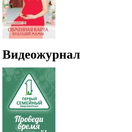
Видеожурнал