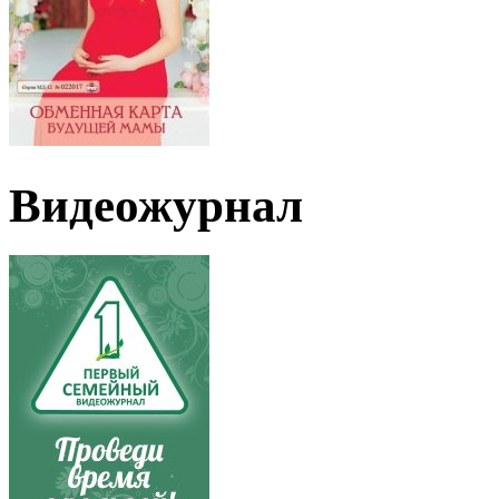
Видеожурнал