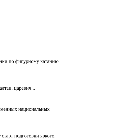
онки по фигурному катанию
лтан, царевич...
ременных национальных
старт подготовки яркого,