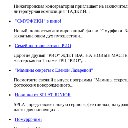
Нижегородская консерватория приглашает на заключител
литературная композиция "ГАДКИЙ...
"СМУРФИКИ" в кино!
Новый, полностью анимированный фильм "Смурфики. Зате
захватывающем дух путешествии...
Семейное творчество в РИО
Дорогие друзья! "РИО" ЖДЕТ ВАС НА НОВЫЕ МАСТЕ
мастерская на 1 этаже ТРЦ "РИО",...
"Мамины секреты с Еленой Лазаревой"
Посмотрите свежий выпуск программы "Мамины секреты" с
фотосессия новорожденного...
Новинки от SPLAT JUNIOR
SPLAT представляет новую серию эффективных, натураль
пасты для настоящих...
Помурррчим?