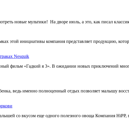
треть новые мультики! На дворе июль, а это, как писал классик,
мках этой инициативы компания представляет продукцию, кото
траках Nesquik
нный фильм «Гадкий я 3». В ожидании новых приключений мног
бенка, ведь именно полноценный отдых позволяет малышу восс
оркови
алышей со вкусом еще одного полезного овоща Компания HiPP, 