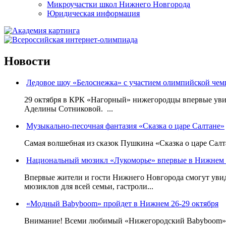
Микроучастки школ Нижнего Новгорода
Юридическая информация
Новости
Ледовое шоу «Белоснежка» с участием олимпийской че
29 октября в КРК «Нагорный» нижегородцы впервые уви
Аделины Сотниковой. ...
Музыкально-песочная фантазия «Сказка о царе Салтане»
Самая волшебная из сказок Пушкина «Сказка о царе Салта
Национальный мюзикл «Лукоморье» впервые в Нижнем 
Впервые жители и гости Нижнего Новгорода смогут уви
мюзиклов для всей семьи, гастроли...
«Модный Babyboom» пройдет в Нижнем 26-29 октября
Внимание! Всеми любимый «Нижегородский Babyboom» вы