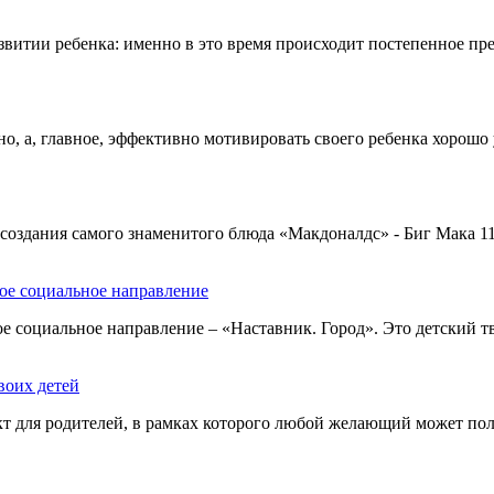
развитии ребенка: именно в это время происходит постепенное пр
о, а, главное, эффективно мотивировать своего ребенка хорошо 
оздания самого знаменитого блюда «Макдоналдс» - Биг Мака 1
ое социальное направление
е социальное направление – «Наставник. Город». Это детский т
воих детей
 для родителей, в рамках которого любой желающий может пол