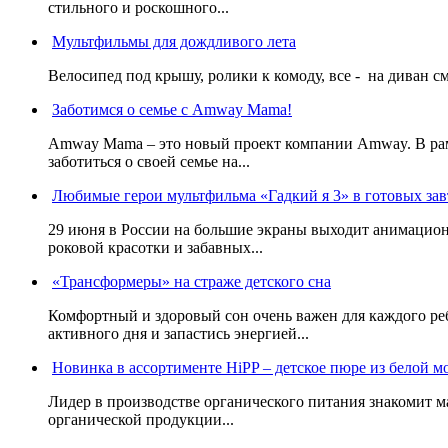
стильного и роскошного...
Мультфильмы для дождливого лета
Велосипед под крышу, ролики к комоду, все - на диван смо
Заботимся о семье с Amway Mama!
Amway Mama – это новый проект компании Amway. В ра
заботиться о своей семье на...
Любимые герои мультфильма «Гадкий я 3» в готовых зав
29 июня в России на большие экраны выходит анимацио
роковой красотки и забавных...
«Трансформеры» на страже детского сна
Комфортный и здоровый сон очень важен для каждого ре
активного дня и запастись энергией...
Новинка в ассортименте HiPP – детское пюре из белой м
Лидер в производстве органического питания знакомит м
органической продукции...