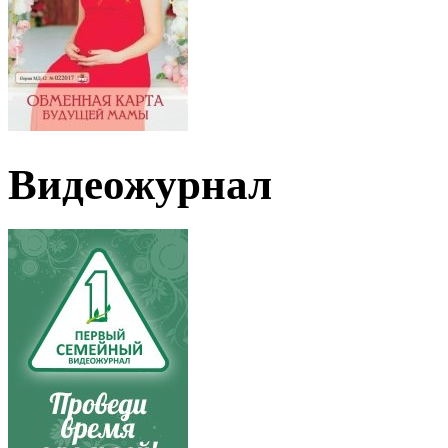
Видеожурнал