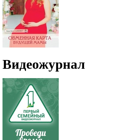
Видеожурнал