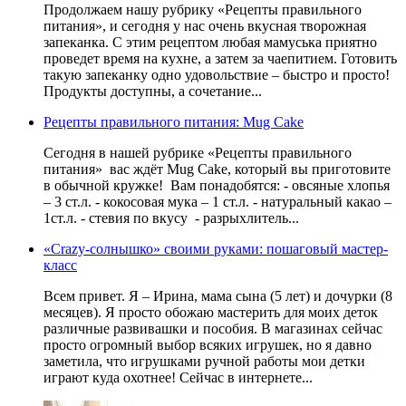
Продолжаем нашу рубрику «Рецепты правильного
питания», и сегодня у нас очень вкусная творожная
запеканка. С этим рецептом любая мамуська приятно
проведет время на кухне, а затем за чаепитием. Готовить
такую запеканку одно удовольствие – быстро и просто!
Продукты доступны, а сочетание...
Рецепты правильного питания: Mug Cake
Сегодня в нашей рубрике «Рецепты правильного
питания» вас ждёт Mug Cake, который вы приготовите
в обычной кружке! Вам понадобятся: - овсяные хлопья
– 3 ст.л. - кокосовая мука – 1 ст.л. - натуральный какао –
1ст.л. - стевия по вкусу - разрыхлитель...
«Crazy-солнышко» своими руками: пошаговый мастер-
класс
Всем привет. Я – Ирина, мама сына (5 лет) и дочурки (8
месяцев). Я просто обожаю мастерить для моих деток
различные развивашки и пособия. В магазинах сейчас
просто огромный выбор всяких игрушек, но я давно
заметила, что игрушками ручной работы мои детки
играют куда охотнее! Сейчас в интернете...