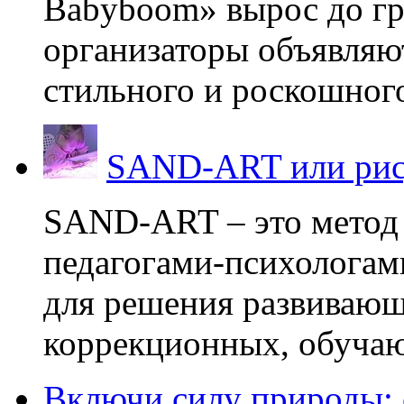
Babyboom» вырос до гр
организаторы объявляют
стильного и роскошного
SAND-ART или рис
SAND-ART – это метод
педагогами-психологам
для решения развивающ
коррекционных, обучаю
Включи силу природы: