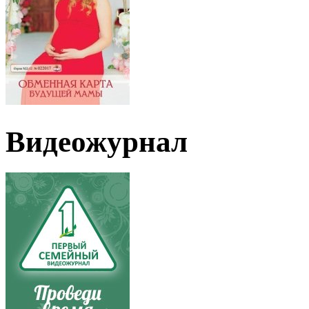
Видеожурнал