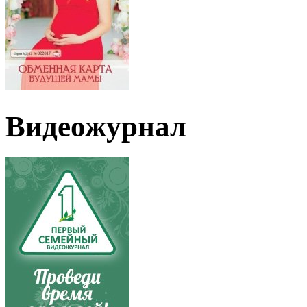
Видеожурнал