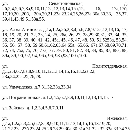
ул. Севастопольская, д.
2б,2,4,5,6,7,8а,9,10,11,12а,12,13,14,15а,15, 16, 17а,17б,
17,19,20а,20б, 20в,20,21,23а,23,24,25,26,27а,30а,30,33, 35,37,
39,41,43,49,51,53а,55.
ул. Алма-Атинская, д.1а,1,2а,2б,2,3,4,5,6,7,8,9,12а,12,13,16, 17,
18, 19, 20, 21, 22, 23, 24, 25, 26а, 26, 27, 28,29,30,31, 33, 34, 35,
36, 37, 38 ,39, 40, 41, 42, 45а, 45, 46, 47, 48, 50, 51,5253а, 53,54,
55, 56, 57, 58, 59,60,61,62,63,64,65а, 65,66, 67а,67,68,69,70,71,
72, 74, 75а, 75, 76, 77а, 77, 79, 80, 81, 82, 83, 84, 85, 87, 88а, 88,
89а, 89, 90, 92, 94, 96а, 96, 98а,98,100а,100.
ул. Политотдельская,
д.1,2,4,6,7,8а,8,9,10,11,12,13,14,15,16,18,22а,22,
23а,24,25а,25,26,28.
ул. Удмурдская, д.7,31,32,33а,33,34.
ул. Пограничников, д.1,2,4,5,6,7,8,9,10,11,12,13,14,15,17
ул. Зейская, д. 1,2,3,4,5,6,7,9,11
ул. Ижевская,
д.1а,1,2а,2,3,4,5,6,7,8а,8,9,10,11,12,13,14,15,16,18,19,20,
21,22,23а,23б,23,24,25,26,28,29,30а,30,31а,31,32а,32,33а,33,34,35