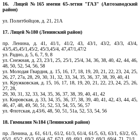
16. Лицей №165 имени 65-летия "ГАЗ" (Автозаводский
район)
ул. Политбойцов, д. 21, 21А
17. Лицей №180 (Ленинский район)
пр. Ленина, д. 41, 41/1, 41/2, 43, 43/1, 43/2, 43/3, 43/4,
43/5,45,45/1,45/2, 45/3,45/4, 47,47/1,47/2
ул. Радио, д. 5, 6, 7, 9, 8
ул. Снежная, д. 23, 23/1, 25, 25/1, 25/4, 34, 36, 38, 40, 42, 44, 46,
48, 50, 52, 54, 56, 58
ул. Молодая Гвардия, д. 15, 16, 17, 18, 19, 20, 21, 22, 23, 24, 25,
26, 27, 27а, 28, 29, 30, 31, 32, 33, 34, 35, 36, 37, 38, 39, 40, 41
ул. Кружковская, д. 15, 16, 17, 18, 19, 20, 21, 22, 23, 24, 25, 26,
27, 28,
29, 30, 31, 32, 33, 34, 35, 36, 37, 38, 39, 40, 41, 42
ул. Кировская, д. 33, 34, 35, 36, 37, 38, 39, 40, 41, 42, 43, 44, 45,
46, 47, 48, 49, 50, 51, 52, 53, 54, 55, 56, 57
ул. Флотская, д.43/6, 48, 50, 51, 51а, 52, 53, 54, 56
18. Гимназия №184 (Ленинский район)
пр. Ленина, д. 61, 61/1, 61/2, 61/3, 61/4, 61/5, 63, 63/1, 63/2, 65,
65/1, 65/2, 65/3, 65/4, 67, 67/1, 69, 69/1, 69/2, 69/3, 69/4, 71, 71/1