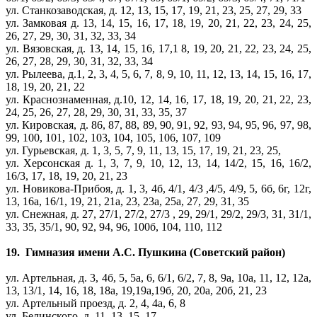
ул. Станкозаводская, д. 12, 13, 15, 17, 19, 21, 23, 25, 27, 29, 33
ул. Замковая д. 13, 14, 15, 16, 17, 18, 19, 20, 21, 22, 23, 24, 25,
26, 27, 29, 30, 31, 32, 33, 34
ул. Вязовская, д. 13, 14, 15, 16, 17,1 8, 19, 20, 21, 22, 23, 24, 25,
26, 27, 28, 29, 30, 31, 32, 33, 34
ул. Рылеева, д.1, 2, 3, 4, 5, 6, 7, 8, 9, 10, 11, 12, 13, 14, 15, 16, 17,
18, 19, 20, 21, 22
ул. Краснознаменная, д.10, 12, 14, 16, 17, 18, 19, 20, 21, 22, 23,
24, 25, 26, 27, 28, 29, 30, 31, 33, 35, 37
ул. Кировская, д. 86, 87, 88, 89, 90, 91, 92, 93, 94, 95, 96, 97, 98,
99, 100, 101, 102, 103, 104, 105, 106, 107, 109
ул. Гурьевская, д. 1, 3, 5, 7, 9, 11, 13, 15, 17, 19, 21, 23, 25,
ул. Херсонская д. 1, 3, 7, 9, 10, 12, 13, 14, 14/2, 15, 16, 16/2,
16/3, 17, 18, 19, 20, 21, 23
ул. Новикова-Прибоя, д. 1, 3, 4б, 4/1, 4/3 ,4/5, 4/9, 5, 6б, 6г, 12г,
13, 16а, 16/1, 19, 21, 21а, 23, 23а, 25а, 27, 29, 31, 35
ул. Снежная, д. 27, 27/1, 27/2, 27/3 , 29, 29/1, 29/2, 29/3, 31, 31/1,
33, 35, 35/1, 90, 92, 94, 96, 100б, 104, 110, 112
19. Гимназия имени А.С. Пушкина (Советский район)
ул. Артельная, д. 3, 4б, 5, 5а, 6, 6/1, 6/2, 7, 8, 9а, 10а, 11, 12, 12а,
13, 13/1, 14, 16, 18, 18а, 19,19а,19б, 20, 20а, 20б, 21, 23
ул. Артельный проезд, д. 2, 4, 4а, 6, 8
ул. Белинского, д. 11, 13, 15, 17