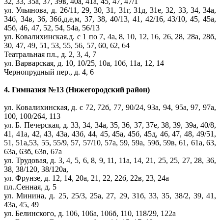
32, 33, 35а, 37, 39в, 40а, 41а, 45, 47, 47/1
ул. Ульянова, д. 26/11, 29, 30, 31, 31г, 31д, 31е, 32, 33, 34, 34а,
34б, 34в, 36, 36б,д,е,м, 37, 38, 40/13, 41, 42/16, 43/10, 45, 45а,
45б, 46, 47, 52, 54, 54а, 56/13
ул. Ковалихинская,д. с 1 по 7, 4а, 8, 10, 12, 16, 26, 28, 28а, 28б,
30, 47, 49, 51, 53, 55, 56, 57, 60, 62, 64
Театральная пл., д. 2, 3, 4, 7
ул. Варварская, д. 10, 10/25, 10а, 10б, 11а, 12, 14
Чернопрудный пер., д. 4, 6
4. Гимназия №13 (Нижегородский район)
ул. Ковалихинская, д. с 72, 72б, 77, 90/24, 93а, 94, 95а, 97, 97а,
100, 100/264, 113
ул. Б. Печерская, д. 33, 34, 34а, 35, 36, 37, 37е, 38, 39, 39а, 40/8,
41, 41а, 42, 43, 43а, 43б, 44, 45, 45а, 45б, 45д, 46, 47, 48, 49/51,
51, 51а,53, 55, 55/9, 57, 57/10, 57а, 59, 59а, 59б, 59в, 61, 61а, 63,
63а, 63б, 63в, 67а
ул. Трудовая, д. 3, 4, 5, 6, 8, 9, 11, 11а, 14, 21, 25, 25, 27, 28, 36,
38, 38/120, 38/120а,
ул. Фрунзе, д. 12, 14, 20а, 21, 22, 22б, 22в, 23, 24а
пл..Сенная, д. 5
ул. Минина, д. 25, 25/3, 25а, 27, 29, 31б, 33, 35, 38/2, 39, 41,
43а, 45, 49
ул. Белинского, д. 106, 106а, 106б, 110, 118/29, 122а