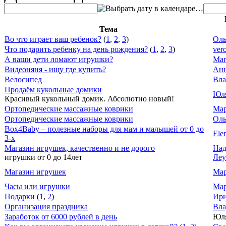
…
Тема
Во что играет ваш ребенок?
(
1
,
2
,
3
)
Оль
Что подарить ребенку на день рождения?
(
1
,
2
,
3
)
ver
А ваши дети ломают игрушки?
Mam
Видеоняня - ищу где купить?
Анн
Велосипед
Вл
Продаём кукольные домики
Юл
Красивый кукольный домик. Абсолютно новый!
Ортопедические массажные коврики
Ма
Ортопедические массажные коврики
Оль
Box4Baby – полезные наборы для мам и малышей от 0 до
Ele
3-х
Магазин игрушек, качественно и не дорого
Над
игрушки от 0 до 14лет
Леу
Магазин игрушек
Мар
Часы или игрушки
Мар
Подарки
(
1
,
2
)
Ир
Организация праздника
Вл
Заработок от 6000 рублей в день
Юл