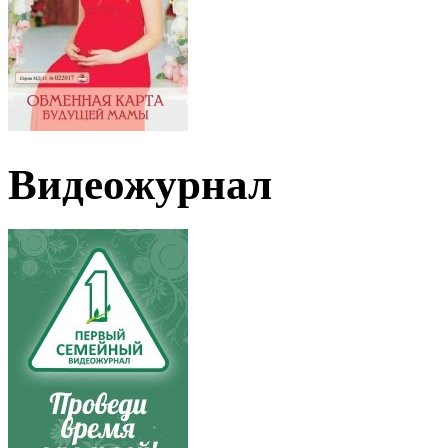
Видеожурнал