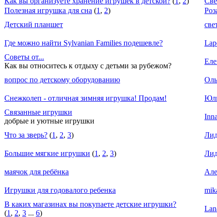
Как вы организуете хранение игрушек в детской?
(
1
,
2
)
Све
Полезная игрушка для сна
(
1
,
2
)
Роз
Детский планшет
све
Где можно найти Sylvanian Families подешевле?
Lap
Советы от...
Еле
Как вы относитесь к отдыху с детьми за рубежом?
вопрос по детскому оборудованию
Оль
Снежколеп - отличная зимняя игрушка! Продам!
Юл
Связанные игрушки
Inn
добрые и уютные игрушки
Что за зверь?
(
1
,
2
,
3
)
Ли
Большие мягкие игрушки
(
1
,
2
,
3
)
Ли
маячок для ребёнка
Але
Игрушки для годовалого ребенка
mik
В каких магазинах вы покупаете детские игрушки?
Lan
(
1
,
2
,
3
...
6
)