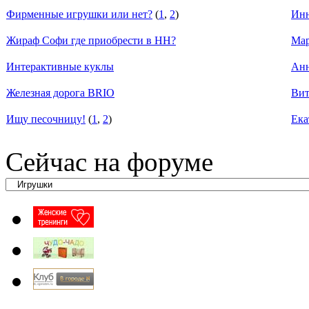
Фирменные игрушки или нет?
(
1
,
2
)
Ин
Жираф Софи где приобрести в НН?
Мар
Интерактивные куклы
Ан
Железная дорога BRIO
Вит
Ищу песочницу!
(
1
,
2
)
Ека
Сейчас на форуме