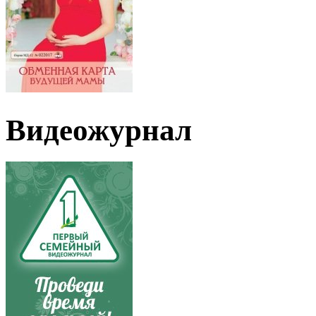
Видеожурнал