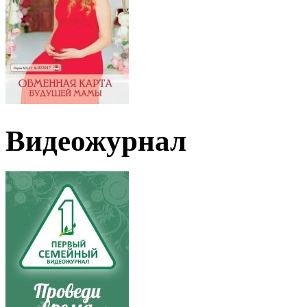
Видеожурнал