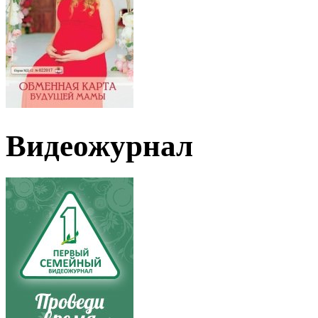
Видеожурнал