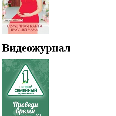
Видеожурнал