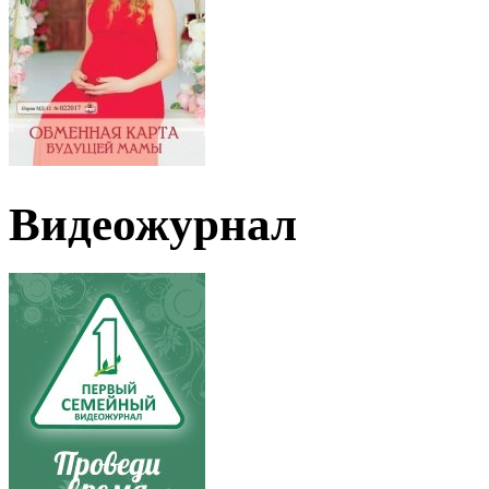
Видеожурнал