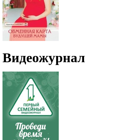
Видеожурнал