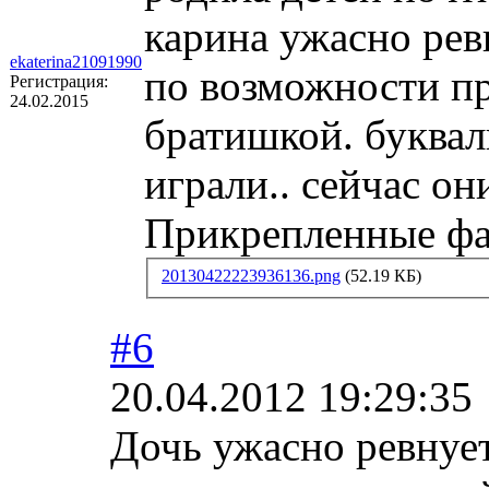
карина ужасно ревн
ekaterina21091990
по возможности пр
Регистрация:
24.02.2015
братишкой. буквал
играли.. сейчас он
Прикрепленные ф
20130422223936136.png
(52.19 КБ)
#6
20.04.2012 19:29:35
Дочь ужасно ревнует