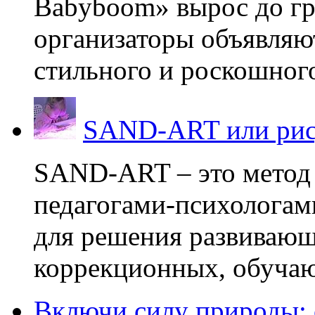
Babyboom» вырос до гр
организаторы объявляют
стильного и роскошного
SAND-ART или рис
SAND-ART – это метод
педагогами-психологам
для решения развивающ
коррекционных, обучаю
Включи силу природы: