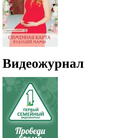
Видеожурнал