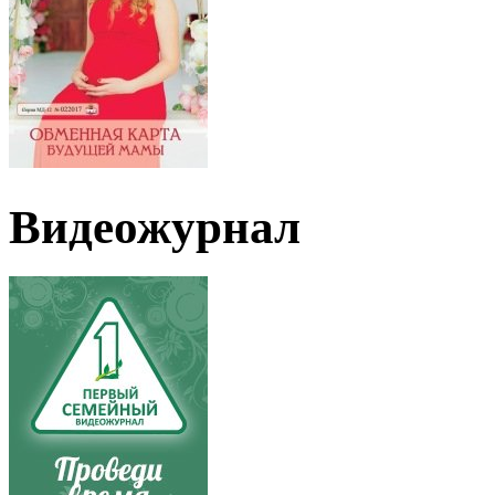
Видеожурнал