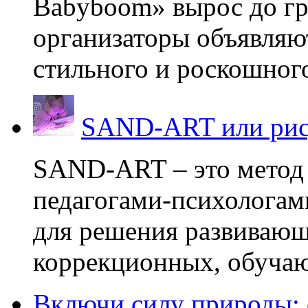
Babyboom» вырос до гр
организаторы объявляют
стильного и роскошного
SAND-ART или рис
SAND-ART – это метод
педагогами-психологам
для решения развивающ
коррекционных, обучаю
Включи силу природы: