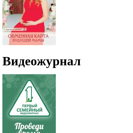
Видеожурнал