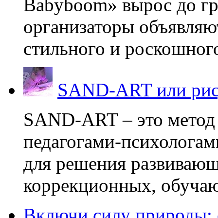
Babyboom» вырос до гр
организаторы объявляют
стильного и роскошного
SAND-ART или рис
SAND-ART – это метод
педагогами-психологам
для решения развивающ
коррекционных, обучаю
Включи силу природы: