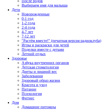
После родов
Выбираем имя для малыша
Дети
Новорожденные
0-1 год
1-2 года
2-4 года
4-7 лет
7-12 лет
"Растём вместе!" (печатная версия радиоклуба)
Игры и раскраски для детей
Поделки вместе с детьми
Летний отдых
Здоровье
Азбука внутренних органов
Детская стоматология
Диеты и лишний вес
Заболевания
Здоровый образ жизни
Красота и уход
Питание
Психология
Фитнес
Дом
Домашние питомцы