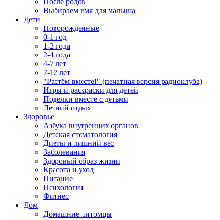
После родов
Выбираем имя для малыша
Дети
Новорожденные
0-1 год
1-2 года
2-4 года
4-7 лет
7-12 лет
"Растём вместе!" (печатная версия радиоклуба)
Игры и раскраски для детей
Поделки вместе с детьми
Летний отдых
Здоровье
Азбука внутренних органов
Детская стоматология
Диеты и лишний вес
Заболевания
Здоровый образ жизни
Красота и уход
Питание
Психология
Фитнес
Дом
Домашние питомцы