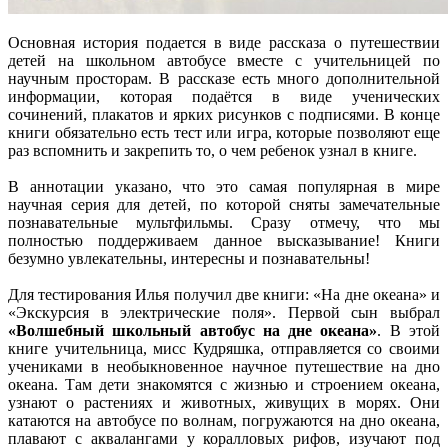
Основная история подается в виде рассказа о путешествии
детей на школьном автобусе вместе с учительницей по
научным просторам. В рассказе есть много дополнительной
информации, которая подаётся в виде ученических
сочинений, плакатов и ярких рисунков с подписями. В конце
книги обязательно есть тест или игра, которые позволяют еще
раз вспомнить и закрепить то, о чем ребенок узнал в книге.
В аннотации указано, что это самая популярная в мире
научная серия для детей, по которой сняты замечательные
познавательные мультфильмы. Сразу отмечу, что мы
полностью поддерживаем данное высказывание! Книги
безумно увлекательны, интересны и познавательны!
Для тестирования Илья получил две книги: «На дне океана» и
«Экскурсия в электрические поля». Первой сын выбрал
«Волшебный школьный автобус на дне океана»
. В этой
книге учительница, мисс Кудряшка, отправляется со своими
учениками в необыкновенное научное путешествие на дно
океана. Там дети знакомятся с жизнью и строением океана,
узнают о растениях и животных, живущих в морях. Они
катаются на автобусе по волнам, погружаются на дно океана,
плавают с аквалангами у коралловых рифов, изучают под