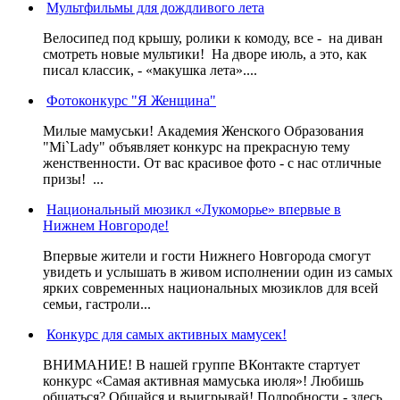
Мультфильмы для дождливого лета
Велосипед под крышу, ролики к комоду, все - на диван
смотреть новые мультики! На дворе июль, а это, как
писал классик, - «макушка лета»....
Фотоконкурс "Я Женщина"
Милые мамуськи! Академия Женского Образования
"Mi`Lady" объявляет конкурс на прекрасную тему
женственности. От вас красивое фото - с нас отличные
призы! ...
Национальный мюзикл «Лукоморье» впервые в
Нижнем Новгороде!
Впервые жители и гости Нижнего Новгорода смогут
увидеть и услышать в живом исполнении один из самых
ярких современных национальных мюзиклов для всей
семьи, гастроли...
Конкурс для самых активных мамусек!
ВНИМАНИЕ! В нашей группе ВКонтакте стартует
конкурс «Самая активная мамуська июля»! Любишь
общаться? Общайся и выигрывай! Подробности - здесь.