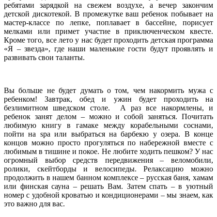
ребятами зарядкой на свежем воздухе, а вечер закончим
детской дискотекой. В промежутке ваш ребенок побывает на
мастер-классе по лепке, поплавает в бассейне, порисует
мелками или примет участие в приключенческом квесте.
Кроме того, все лето у нас будет проходить детская программа
«Я – звезда», где наши маленькие гости будут проявлять и
развивать свои таланты.
Вы больше не будет думать о том, чем накормить мужа с
ребенком! Завтрак, обед и ужин будет проходить на
безлимитном шведском столе. А раз все накормлены, и
ребенок занят делом – можно и собой заняться. Почитать
любимую книгу в гамаке между корабельными соснами,
пойти на spa или выбраться на барбекю у озера. В конце
концов можно просто прогуляться по набережной вместе с
любимым в тишине и покое. Не любите ходить пешком? У нас
огромный выбор средств передвижения – веломобили,
ролики, скейтборды и велосипеды. Релаксацию можно
продолжить в нашем банном комплексе – русская баня, хамам
или финская сауна – решать Вам. Затем спать – в уютный
номер с удобной кроватью и кондиционерами – мы знаем, как
это важно для вас.