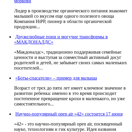
моркови
Лидер в производстве органического питания знакомит
малышей со вкусом еще одного полезного овоща
Компания HiPP, пионер в области органической
продукции...
Дружелюбные пони и могучие трансформы в
«МАКДОНАЛДС»
«Макдоналдс», традиционно поддерживая семейные
ценности и выступая за совместный активный досуг
родителей и детей, не забывает своих самых маленьких
посетителей...
«Боты-спасатели» – пример для малыша
Возраст от трех до пяти лет имеет ключевое значение в
развитии ребенка: именно в это время происходит
постепенное превращение крохи в маленького, но уже
самостоятельного...
Научно-популярный open air «42» состоится 17 июня
«42» - это научно-популярный open air, посвященный
науке, технологиям и гик культуре. Идея названия