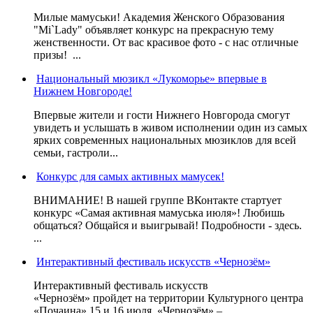
Милые мамуськи! Академия Женского Образования
"Mi`Lady" объявляет конкурс на прекрасную тему
женственности. От вас красивое фото - с нас отличные
призы! ...
Национальный мюзикл «Лукоморье» впервые в
Нижнем Новгороде!
Впервые жители и гости Нижнего Новгорода смогут
увидеть и услышать в живом исполнении один из самых
ярких современных национальных мюзиклов для всей
семьи, гастроли...
Конкурс для самых активных мамусек!
ВНИМАНИЕ! В нашей группе ВКонтакте стартует
конкурс «Самая активная мамуська июля»! Любишь
общаться? Общайся и выигрывай! Подробности - здесь.
...
Интерактивный фестиваль искусств «Чернозём»
Интерактивный фестиваль искусств
«Чернозём» пройдет на территории Культурного центра
«Почаина» 15 и 16 июля. «Чернозём» –