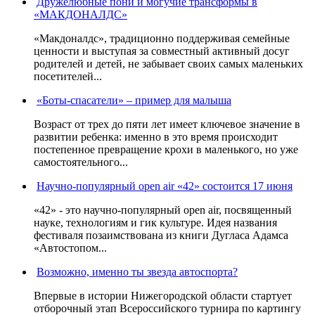
Дружелюбные пони и могучие трансформы в
«МАКДОНАЛДС»
«Макдоналдс», традиционно поддерживая семейные
ценности и выступая за совместный активный досуг
родителей и детей, не забывает своих самых маленьких
посетителей...
«Боты-спасатели» – пример для малыша
Возраст от трех до пяти лет имеет ключевое значение в
развитии ребенка: именно в это время происходит
постепенное превращение крохи в маленького, но уже
самостоятельного...
Научно-популярный open air «42» состоится 17 июня
«42» - это научно-популярный open air, посвященный
науке, технологиям и гик культуре. Идея названия
фестиваля позаимствована из книги Дугласа Адамса
«Автостопом...
Возможно, именно ты звезда автоспорта?
Впервые в истории Нижегородской области стартует
отборочный этап Всероссийского турнира по картингу