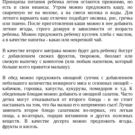
Принципы питания ребенка летом остаются прежними, но
есть и свои нюансы. Утром можно предложить кашу, но
сваренную не на молоке, а на смеси молока и воды. Для
летнего варианта каш отлично подойдет овсянка, рис, гречка
или пшено. После приготовления каши можно в нее добавить
летние ягоды, строго дозируя в зависимости от возраста
ребенка. Можно предложить ребенку кусочек хлеба с маслом,
а в качестве напитка - какао или некрепкий чай.
В качестве второго завтрака можно будет дать ребенку йогурт
с добавлением свежих фруктов, творожок, биолакт или
свежую выпечку с компотом (или любым напитком, который
больше всего нравится малышу).
В обед можно предложить овощной супчик с добавлением
небольшого количества нежирного мяса и сезонных овощей –
кабачков, горошка, капусты, кукурузы, помидоров и т.д. К
обеденным блюдам можно добавить и овощной салатик. Часто
детки могут отказываться от второго блюда - и не стоит
настаивать на том, что бы малыш его непременно съел! Лучше
заменить второе блюдо салатиком: во-первых, это легкая
пища, а во-вторых, порция витаминов и других полезных
веществ. В качестве десерта можно предложить ягоды,
фрукты и кисель.