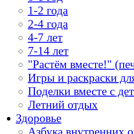
1-2 года
2-4 года
4-7 лет
7-14 лет
"Растём вместе!" (пе
Игры и раскраски дл
Поделки вместе с де
Летний отдых
Здоровье
Азбука внутренних о