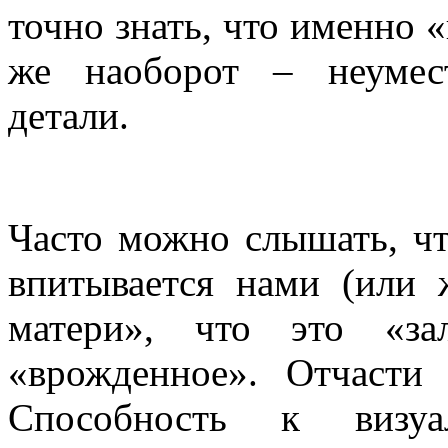
точно
знать
, что
именно
«
же
наоборот
–
неумес
детали
.
Часто
можно
слышать
, ч
впитывается
нами
(или
матери
», что это «
за
«
врожденное
».
Отчасти
Способность
к
визу