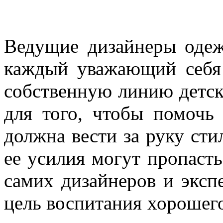
Ведущие
дизайнеры
оде
каждый
уважающий
себя
собственную
линию
детс
для
того
,
чтобы
помочь
должна
вести
за
руку
сти
ее
усилия
могут
пропасть
самих
дизайнеров
и
эксп
цель
воспитания
хорошег