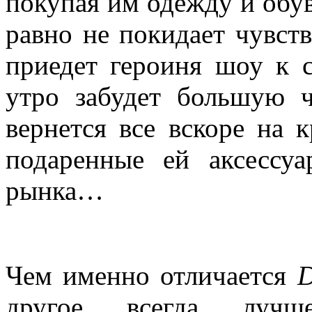
покупая
им
одежду
и
обу
равно
не
покидает
чувст
приедет
героиня
шоу к
утро
забудет
большую
вернется
все
вскоре
на
к
подаренные
ей
аксессуа
рынка…
Чем
именно
отличается
другое
всегда
лучш