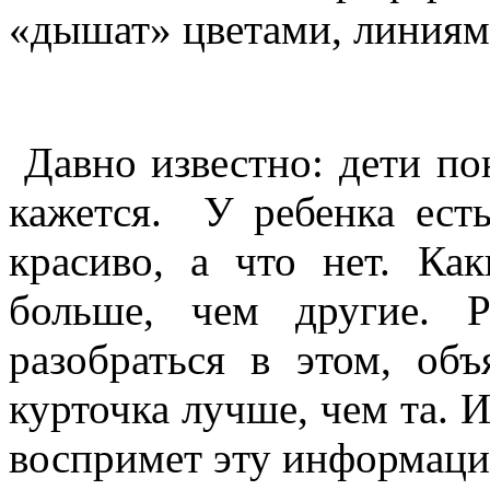
«
дышат
»
цветами
,
линия
Давно
известно
:
дети
по
кажется
. У
ребенка
ест
красиво
, а что нет.
Как
больше
, чем
другие
.
Р
разобраться
в
этом
,
объ
курточка
лучше
, чем
та
. 
воспримет
эту
информац