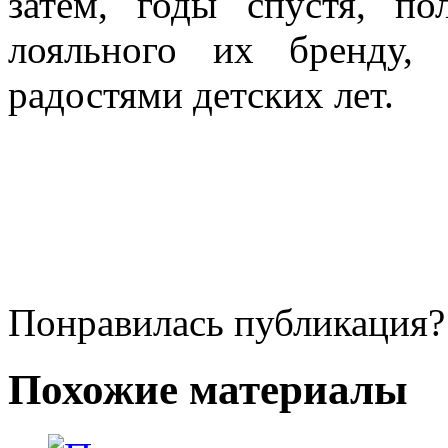
затем
,
годы
спустя
,
по
лояльного
их
бренду
радостями
детских
лет.
Понравилась публикация?
Похожие материалы