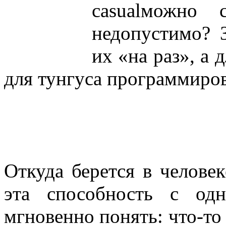
casualможно
недопустимо
?
их
«
на
раз», а 
для
тунгуса
программиро
Откуда
берется
в
человек
эта
способность
с
одн
мгновенно
понять
:
что-то