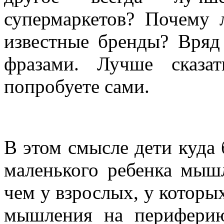
супермаркетов
?
Почему
известные
бренды
?
Вряд
фразами
.
Лучше
сказат
попробуете
сами
.
В
этом
смысле
дети
куда
маленького
ребенка
мыш
чем у
взрослых
, у
которы
мышления
на
перифери