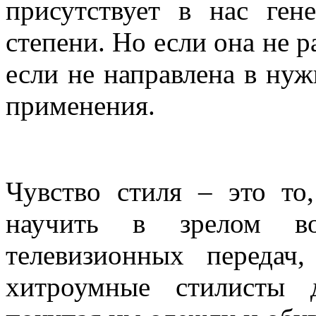
присутствует
в нас
ген
степени
.
Но
если
она
не
р
если
не
направлена
в
нуж
применения
.
Чувство
стиля
– это
то
научить
в
зрелом
в
телевизионных
передач
хитроумные
стилисты