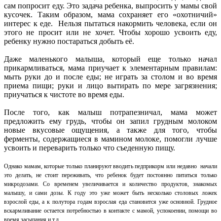
сам попросит еду. Это задача ребенка, выпросить у мамы свой
кусочек. Таким образом, мама сохраняет его «охотничий»
интерес к еде. Нельзя пытаться накормить человека, если он
этого не просит или не хочет. Чтобы хорошо усвоить еду,
ребенку нужно постараться добыть её.
Даже маленького малыша, который еще только начал
прикармливаться, мама приучает к элементарным правилам:
мыть руки до и после еды; не играть за столом и во время
приема пищи; руки и лицо вытирать по мере загрязнения;
приучаться к чистоте во время еды.
После того, как малыш потрапезничал, мама может
предложить ему грудь, чтобы он запил грудным молоком
новые вкусовые ощущения, а также для того, чтобы
ферменты, содержащиеся в мамином молоке, помогли лучше
усвоить и переварить только что съеденную пищу.
Однако мамам, которые только планируют вводить педприкорм или недавно начали
это делать, не стоит переживать, что ребенок будет постоянно питаться только
микродозами. Со временем увеличивается и количество продуктов, знакомых
малышу, и сами дозы. К году это уже может быть несколько столовых ложек
взрослой еды, а к полутора годам взрослая еда становится уже основной. Грудное
вскармливание остается потребностью в контакте с мамой, успокоении, помощи во
время засыпания и т.д.