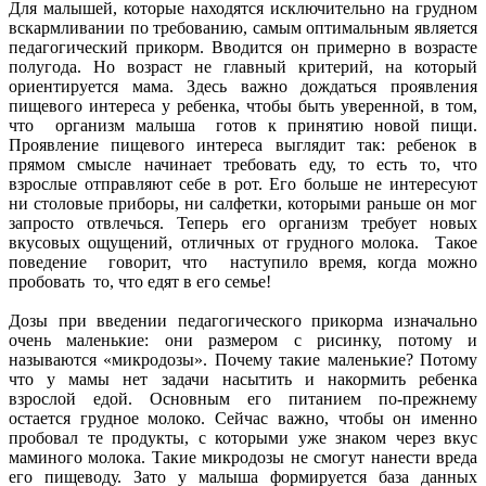
Для малышей, которые находятся исключительно на грудном
вскармливании по требованию, самым оптимальным является
педагогический прикорм. Вводится он примерно в возрасте
полугода. Но возраст не главный критерий, на который
ориентируется мама. Здесь важно дождаться проявления
пищевого интереса у ребенка, чтобы быть уверенной, в том,
что организм малыша готов к принятию новой пищи.
Проявление пищевого интереса выглядит так: ребенок в
прямом смысле начинает требовать еду, то есть то, что
взрослые отправляют себе в рот. Его больше не интересуют
ни столовые приборы, ни салфетки, которыми раньше он мог
запросто отвлечься. Теперь его организм требует новых
вкусовых ощущений, отличных от грудного молока. Такое
поведение говорит, что наступило время, когда можно
пробовать то, что едят в его семье!
Дозы при введении педагогического прикорма изначально
очень маленькие: они размером с рисинку, потому и
называются «микродозы». Почему такие маленькие? Потому
что у мамы нет задачи насытить и накормить ребенка
взрослой едой. Основным его питанием по-прежнему
остается грудное молоко. Сейчас важно, чтобы он именно
пробовал те продукты, с которыми уже знаком через вкус
маминого молока. Такие микродозы не смогут нанести вреда
его пищеводу. Зато у малыша формируется база данных