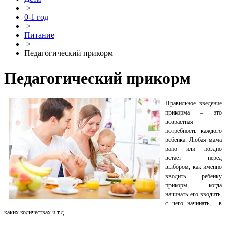
>
0-1 год
>
Питание
>
Педагогический прикорм
Педагогический прикорм
Правильное введение
прикорма – это
возрастная
потребность каждого
ребенка. Любая мама
рано или поздно
встаёт перед
выбором, как именно
вводить ребенку
прикорм, когда
начинать его вводить,
с чего начинать, в
каких количествах и т.д.