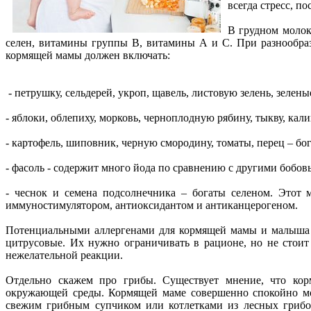
всегда стресс, п
В грудном молок
селен, витамины группы В, витамины А и С. При разнообраз
кормящей мамы должен включать:
- петрушку, сельдерей, укроп, щавель, листовую зелень, зеле
- яблоки, облепиху, морковь, черноплодную рябину, тыкву, кал
- картофель, шиповник, черную смородину, томаты, перец – бо
- фасоль - содержит много йода по сравнению с другими бобов
- чеснок и семена подсолнечника – богаты селеном. Этот 
иммуностимулятором, антиоксидантом и антиканцерогеном.
Потенциальными аллергенами для кормящей мамы и малыша яв
цитрусовые. Их нужно ограничивать в рационе, но не стоит
нежелательной реакции.
Отдельно скажем про грибы. Существует мнение, что ко
окружающей среды. Кормящей маме совершенно спокойно м
свежим грибным супчиком или котлетками из лесных грибов