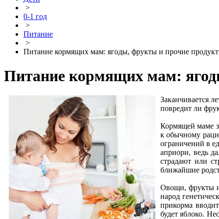
>
0-1 год
>
Питание
>
Питание кормящих мам: ягоды, фрукты и прочие продук
Питание кормящих мам: ягод
Заканчивается ле
повредит ли фру
Кормящей маме зд
к обычному рацио
ограничений в ед
априори, ведь д
страдают или ст
ближайшие родст
Овощи, фрукты и
народ генетичес
прикорма вводит
будет яблоко. Не