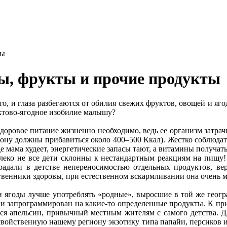
ты
ы, фрукты и прочие продукты
то, и глаза разбегаются от обилия свежих фруктов, овощей и яг
ктово-ягодное изобилие малышу?
оровое питание жизненно необходимо, ведь ее организм затрачив
ну должны прибавиться около 400–500 Ккал). Жестко соблюдать 
е мама худеет, энергетические запасы тают, а витамины получат
алеко не все дети склонны к нестандартным реакциям на пищу!
радали в детстве непереносимостью отдельных продуктов, вер
венники здоровы, при естественном вскармливании она очень м
 ягоды лучше употреблять «родные», выросшие в той же геогр
ки запрограммирован на какие-то определенные продукты. К пр
ся апельсин, привычный местным жителям с самого детства. Д
свойственную нашему региону экзотику типа папайи, персиков и