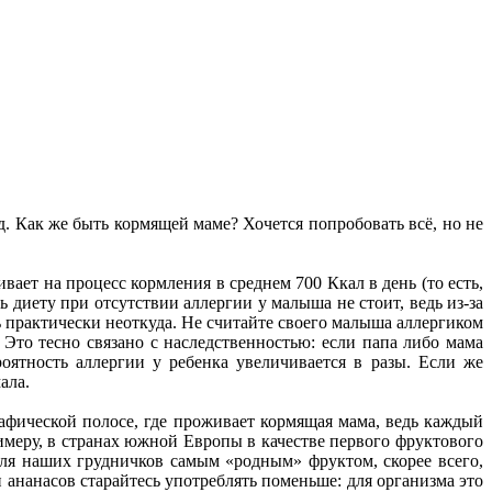
од. Как же быть кормящей маме? Хочется попробовать всё, но не
ает на процесс кормления в среднем 700 Ккал в день (то есть,
диету при отсутствии аллергии у малыша не стоит, ведь из-за
ь практически неоткуда. Не считайте своего малыша аллергиком
 Это тесно связано с наследственностью: если папа либо мама
оятность аллергии у ребенка увеличивается в разы. Если же
ала.
афической полосе, где проживает кормящая мама, ведь каждый
имеру, в странах южной Европы в качестве первого фруктового
ля наших грудничков самым «родным» фруктом, скорее всего,
 ананасов старайтесь употреблять поменьше: для организма это