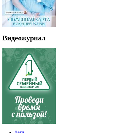
Видеожурнал
Дети