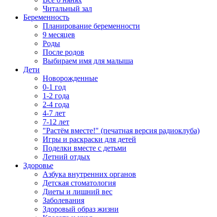
Читальный зал
Беременность
Планирование беременности
9 месяцев
Роды
После родов
Выбираем имя для малыша
Дети
Новорожденные
0-1 год
1-2 года
2-4 года
4-7 лет
7-12 лет
"Растём вместе!" (печатная версия радиоклуба)
Игры и раскраски для детей
Поделки вместе с детьми
Летний отдых
Здоровье
Азбука внутренних органов
Детская стоматология
Диеты и лишний вес
Заболевания
Здоровый образ жизни