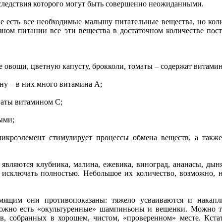
оследствия которого могут быть совершенно неожиданными.
е есть все необходимые малышу питательные вещества, но коли
ном питании все эти вещества в достаточном количестве пос
ные овощи, цветную капусту, брокколи, томаты – содержат витам
ину – в них много витамина А;
гаты витамином С;
ыми;
микроэлемент стимулирует процессы обмена веществ, а такж
ляются клубника, малина, ежевика, виноград, ананасы, дыня
 исключать полностью. Небольшое их количество, возможно, 
рмящим они противопоказаны: тяжело усваиваются и накап
ожно есть «окультуренные» шампиньоны и вешенки. Можно т
, собранных в хорошем, чистом, «проверенном» месте. Кста