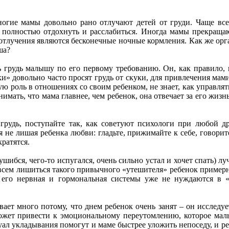
ногие мамы довольно рано отлучают детей от груди. Чаще все
полностью отдохнуть и расслабиться. Иногда мамы прекращают
отлучения являются бесконечные ночные кормления. Как же орга
ша?
ть грудь малышу по его первому требованию. Он, как правило
и» довольно часто просят грудь от скуки, для привлечения мам
щую роль в отношениях со своим ребенком, не знает, как управлят
мать, что мама главнее, чем ребенок, она отвечает за его жизнь
 грудь, поступайте так, как советуют психологи при любой д
мя не лишая ребенка любви: гладьте, прижимайте к себе, говори
кратятся.
шибся, чего-то испугался, очень сильно устал и хочет спать) лу
Совсем лишиться такого привычного «утешителя» ребенок примерн
 его нервная и гормональная системы уже не нуждаются в «
ывает много потому, что днем ребенок очень занят – он исследу
ожет привести к эмоциональному переутомлению, которое малы
ал укладывания помогут и маме быстрее уложить непоседу, и ре