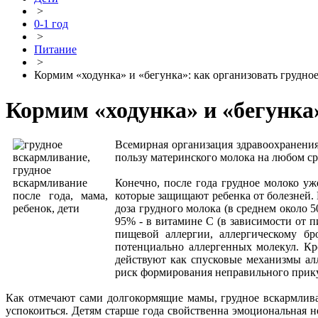
>
0-1 год
>
Питание
>
Кормим «ходунка» и «бегунка»: как организовать грудно
Кормим «ходунка» и «бегунка»
Всемирная организация здравоохранения
пользу материнского молока на любом с
Конечно, после года грудное молоко уж
которые защищают ребенка от болезней. 
доза грудного молока (в среднем около 
95% - в витамине C (в зависимости от 
пищевой аллергии, аллергическому бр
потенциально аллергенных молекул. Кр
действуют как спусковые механизмы ал
риск формирования неправильного прику
Как отмечают сами долгокормящие мамы, грудное вскармливан
успокоиться. Детям старше года свойственна эмоциональная не