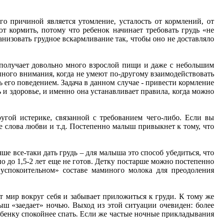
го причиной является утомление, усталость от кормлений, от
 кормить, потому что ребенок начинает требовать грудь «не
низовать грудное вскармливание так, чтобы оно не доставляло
, получает довольно много взрослой пищи и даже с небольшим
иного внимания, когда не умеют по-другому взаимодействовать
ь его поведением. Задача в данном случае - привести кормление
 и здоровье, и именно она устанавливает правила, когда можно
ругой истерике, связанной с требованием чего-либо. Если вы
те слова любви и т.д. Постепенно малыш привыкнет к тому, что
чше все-таки дать грудь – для малыша это способ убедиться, что
о до 1,5-2 лет еще не готов. Детку постарше можно постепенно
успокоительном» составе маминого молока для преодоления
ет мир вокруг себя и забывает приложиться к груди. К тому же
ш «заедает» ночью. Выход из этой ситуации очевиден: более
бенку спокойнее спать. Если же частые ночные прикладывания