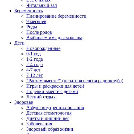
Читальный зал
Беременность
Планирование беременности
9 месяцев
Роды
После родов
Выбираем имя для малыша
Дети
Новорожденные
0-1 год
1-2 года
2-4 года
4-7 лет
7-12 лет
"Растём вместе!" (печатная версия радиоклуба)
Игры и раскраски для детей
Поделки вместе с детьми
Летний отдых
Здоровье
Азбука внутренних органов
Детская стоматология
Диеты и лишний вес
Заболевания
Здоровый образ жизни