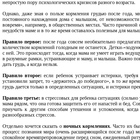
непростую пору психологических кризисов разного возраста.
Однако, даже зная о пользе кормления грудью после года, м
постоянного нахождения дома с малышом, от невозможности 
вовремя», например, в общественных местах. Часто причиной 
неудобств маме и в то же время оставалось полезным для малы
Правило первое:
после года совсем необязательно предлага
количеством кормлений голодным не останется. Детки-«ходунк
с ней. Это происходит тогда, когда мама не умеет играть веду
в разумные рамки, устраивающие и маму, и малыша. Важно пони
дать грудь, а когда нельзя.
Правило второе:
если ребенок устраивает истерики, требуя
установили запрет, то «держитесь до победного», в то же вре
грудь дается только в определенных ситуациях, и истерики пре
Правило третье:
в стрессовых для ребенка ситуациях (сильно у
мама рядом, что она готова защитить его от напастей и бед. 
приучать к другим способам утешения и успокоения, когда
разнообразных стрессов.
Отдельно хочется сказать о
ночных кормлениях
. Часто их б
процесс познания мира (очень расширяющийся после года) м
спокойное времяпрепровождение перед сном, ежедневный риту