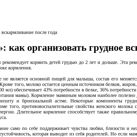
е вскармливание после года
: как организовать грудное в
 рекомендует кормить детей грудью до 2 лет и дольше. Эта ре
роке кормления.
е не является основной пищей для малыша, состав его меняетс
Кроме того, молоко остается ценным источником белков, жиров,
500 мл) обеспечивает 43% потребности в белке, 36% потребности 
питания мамы). Кормление маминым молоком наиболее полезно 
онхиту и бронхиальной астме. Некоторые компоненты грудн
оме того, противовоспалительные свойства женского молока 
лергии. Длительное кормление способствует также правильно
са.
ие само по себе поддерживает чувства любви, близости и неж
устойчивость, которая выводит из себя родителей. Но если мам