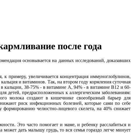
скармливание после года
комендация основывается на данных исследований, доказавших
я, к примеру, увеличивается концентрация иммуноглобулинов,
 кальция и витаминов. Так, на втором году кормления суточная
в кальции, 38-75% - в витамине А, 94% - в витамине B12 и 60-
для детей, предрасположенных к аллергическим заболеваниям:
ого молока создают в кишечнике своеобразный барьер для
снижают риск инфекционных болезней, которые сами по себе
му формированию челюстно-лицевого скелета, на 40% снижает
ности. Это часто помогает и маме, и ребенку расслабиться и
а может дать малышу грудь, то вся семья гораздо легче минует