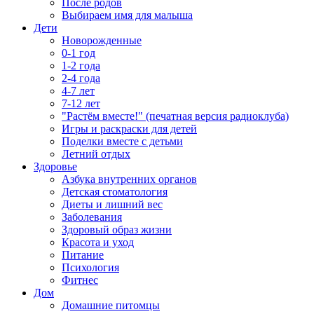
После родов
Выбираем имя для малыша
Дети
Новорожденные
0-1 год
1-2 года
2-4 года
4-7 лет
7-12 лет
"Растём вместе!" (печатная версия радиоклуба)
Игры и раскраски для детей
Поделки вместе с детьми
Летний отдых
Здоровье
Азбука внутренних органов
Детская стоматология
Диеты и лишний вес
Заболевания
Здоровый образ жизни
Красота и уход
Питание
Психология
Фитнес
Дом
Домашние питомцы