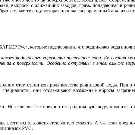
дки, выбросы с ближайших заводов, грязь, попадающая в родни
брать только ту воду, которая прошла своевременный анализ и 
БАРЬЕР Рус», которые подтвердили, что родниковая вода вполн
з какого водоносного горизонта поступает вода. Ее состав м
знения с поверхности. Особенно актуальны в этом смысле загр
олном отсутствии контроля качества родниковой воды. При это
дят специалисты, они отслеживают возможные вбросы загрязн
ми. Но если все же предпочтете родниковую воду, помните о б
учше всего использовать стеклянную емкость. А уж если предпо
или значок PVC.