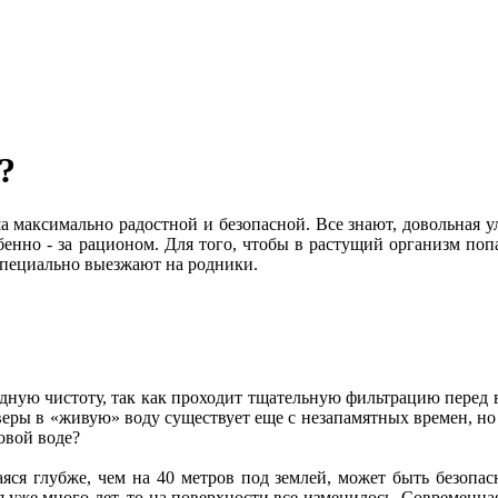
?
максимально радостной и безопасной. Все знают, довольная улы
собенно - за рационом. Для того, чтобы в растущий организм по
специально выезжают на родники.
дную чистоту, так как проходит тщательную фильтрацию перед в
ы в «живую» воду существует еще с незапамятных времен, но вед
овой воде?
аяся глубже, чем на 40 метров под землей, может быть безопас
уже много лет, то на поверхности все изменилось. Современная 