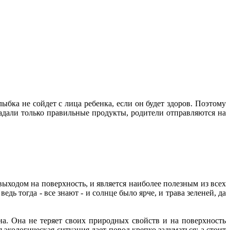
бка не сойдет с лица ребенка, если он будет здоров. Поэтому
падали только правильные продукты, родители отправляются на
ыходом на поверхность, и является наиболее полезным из всех
ь тогда - все знают - и солнце было ярче, и трава зеленей, да
на. Она не теряет своих природных свойств и на поверхность
экологическая ситуация дает повод крепко задуматься: а стоит