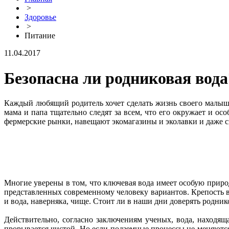
>
Здоровье
>
Питание
11.04.2017
Безопасна ли родниковая вода
Каждый любящий родитель хочет сделать жизнь своего малыша 
мама и папа тщательно следят за всем, что его окружает и о
фермерские рынки, навещают экомагазины и эколавки и даже 
Многие уверены в том, что ключевая вода имеет особую приро
представленных современному человеку вариантов. Крепость вер
и вода, наверняка, чище. Стоит ли в наши дни доверять родник
Действительно, согласно заключениям ученых, вода, находящ
прорывается чистой. Но если подземные процессы не меняются 