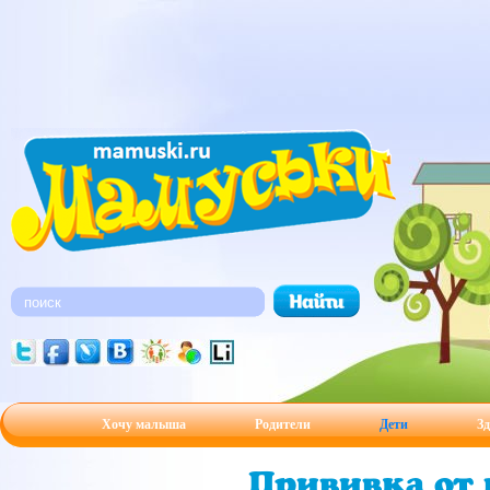
Хочу малыша
Родители
Дети
Зд
Прививка от