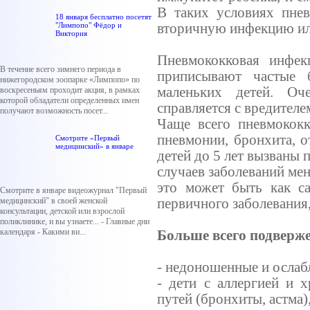
В таких условиях пнев
18 января бесплатно посетят
"Лимпопо" Фёдор и
вторичную инфекцию ил
Виктория
Пневмококковая инфек
В течение всего зимнего периода в
приписывают частые 
нижегородском зоопарке «Лимпопо» по
маленьких детей. Оч
воскресеньям проходит акция, в рамках
которой обладатели определенных имен
справляется с вредителе
получают возможность посет...
Чаще всего пневмококк
пневмонии, бронхита, о
Смотрите «Первый
медицинский» в январе
детей до 5 лет вызваны
случаев заболеваний мен
это может быть как са
Смотрите в январе видеожурнал "Первый
медицинский" в своей женской
первичного заболевания,
консультации, детской или взрослой
поликлинике, и вы узнаете... - Главные дни
календаря - Какими ви...
Больше всего подверж
- недоношенные и ослаб
- дети с аллергией и 
путей (бронхиты, астма)