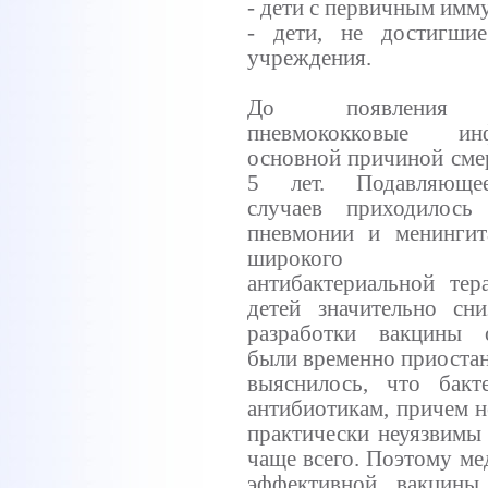
- дети с первичным имм
- дети, не достигшие
учреждения.
До появления а
пневмококковые и
основной причиной сме
5 лет. Подавляюще
случаев приходилос
пневмонии и менингит
широкого испо
антибактериальной тер
детей значительно сни
разработки вакцины 
были временно приоста
выяснилось, что бак
антибиотикам, причем н
практически неуязвимы 
чаще всего. Поэтому ме
эффективной вакцины