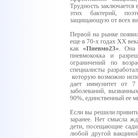
Трудность заключается в
этих бактерий, поэт
защищающую от всех ви
Первой на рынке появил
еще в 70-х годах XX века
как
«Пневмо23»
. Она
пневмококка и разре
ограничений по возр
специалисты разработ
которую возможно испол
дает иммунитет от 7
заболеваний, вызванны
90%, единственный ее ми
Если вы решили привить
заранее. Нет смысла жд
дети, посещающие сади
любой другой вакциной