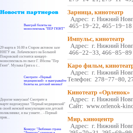
Зарница, кинотеатр
Новости партнеров
Адрес: г. Нижний Новго
465−19−22, 465−19−18 Са
Выиграй билеты на
моноспектакль "ПЕР ГЮНТ"
Импульс, кинотеатр
Адрес: г. Нижний Новго
29 марта в 16.00 в Старом актовом зале
466−22−33, 466−85−89
ННГУ им. Лобачевского на Большой
Покровской состоится концерт-
моноспектакль по пьесе Г. Ибсена "Пер
Каро фильм, кинотеат
Гюнт". Музыка Грига к с...
Адрес: г. Нижний Новго
Смотрите «Первый
Телефон: 278−77−80, 278
медицинский» и выигрывайте
билеты на детский мюзикл!
Кинотеатр «Орленок»
Адрес: г. Нижний Новго
Дорогие мамуськи! Смотрите в
марте видеожурнал "Первый медицинский"
Сайт: www.orlenok-kino
в своей женской консультации или детской
поликлинике, и вы узнаете... - Первый
прик...
Мир, киноцентр
Адрес: г. Нижний Новго
Конкурс "Любимая страна
295−70−31, 295−69−99, 
"Лимпопо" стартует в