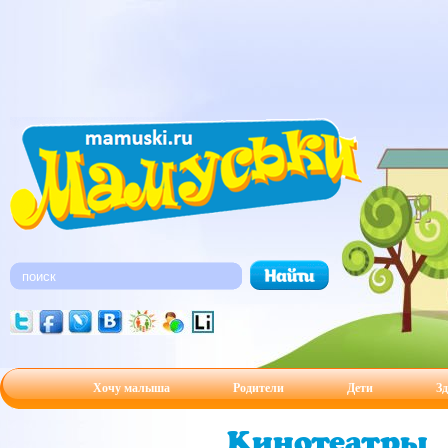
Хочу малыша
Родители
Дети
Зд
Кинотеатры