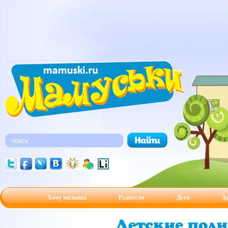
Хочу малыша
Родители
Дети
Зд
Детские пол