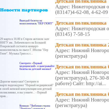
Детская поликлиника
Адрес: Нижегородская об
Новости партнеров
(83147)4-62-08, 4-62-0
Выиграй билеты на
Детская поликлиника
моноспектакль "ПЕР ГЮНТ"
Адрес: Нижегородская об
(83145) 7-58-15
29 марта в 16.00 в Старом актовом зале
ННГУ им. Лобачевского на Большой
Детская поликлиника
Покровской состоится концерт-
Адрес: Нижний Новгород
моноспектакль по пьесе Г. Ибсена "Пер
Гюнт". Музыка Грига к с...
(регистратура)
Смотрите «Первый
Детская поликлиника
медицинский» и выигрывайте
билеты на детский мюзикл!
Адрес: Нижний Новгород
(регистратура), 276-30-
Дорогие мамуськи! Смотрите в
работе) Сайт: http://ai...
марте видеожурнал "Первый медицинский"
в своей женской консультации или детской
поликлинике, и вы узнаете... - Первый
Детская поликлиника
прик...
Адрес: Нижний Новгород
(регистратура)
Конкурс "Любимая страна
"Лимпопо" стартует в