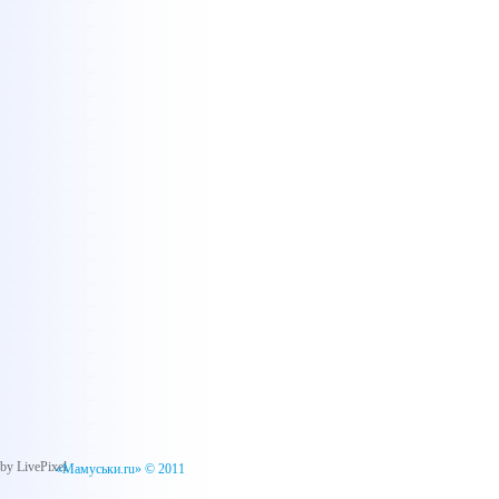
by LivePixel
«Мамуськи.ru» © 2011