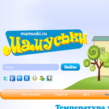
Хочу малыша
Родители
Дети
Здо
Температура у