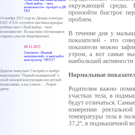
«Твой выбор – твои
окружающей среды. 
возможности» пройдёт в ДК
ГАЗ
произойти быстрое пер
14 ноября 2013 года во Дворце культуры
проблем.
ОАО «ГАЗ» состоится выставка-ярмарка
учебных мест «Твой выбор – твои
возможности». На выставке обучающиеся
В течение дня у малыш
старших классов общеобразоват...
показателей - это сов
показатели можно зафик
06.11.2013
Смотрите «Первый
утром, а вот самые в
медицинский» и выиграйте
наибольшей активности 
конструктор "ЛЕГО"!
Дорогие мамуськи! Смотрите в ноябре
Нормальные показател
видеожурнал "Первый медицинский" в
своей женской консультации или детской
поликлинике, и вы узнаете... - Рецепт
Родителям важно помни
диети...
участках тела, в подмы
будут отличаться. Самы
измерении ректально
температуры тела в пол
37,2º, в подмышечной впа