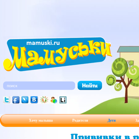
Хочу малыша
Родители
Дети
Зд
Прививки в 