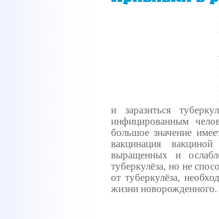
и
заразиться
туберкул
инфицированным
чело
большое
значение
имее
вакцинация
вакциной
выращенных
и
ослаб
туберкулёза
,
но
не
спос
от
туберкулёза
,
необхо
жизни
новорожденного
.