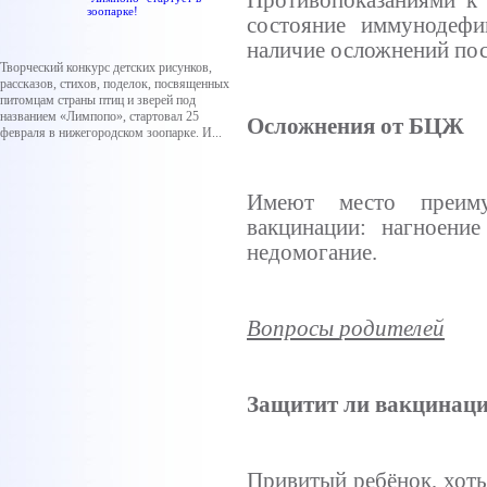
Противопоказаниями
к
зоопарке!
состояние
иммунодефи
наличие
осложнений
по
Творческий конкурс детских рисунков,
рассказов, стихов, поделок, посвященных
питомцам страны птиц и зверей под
названием «Лимпопо», стартовал 25
Осложнения
от
БЦЖ
февраля в нижегородском зоопарке. И...
Имеют
место
преим
вакцинации
:
нагноение
недомогание
.
Вопросы
родителей
Защитит
ли
вакцинац
Привитый
ребёнок
,
хоть