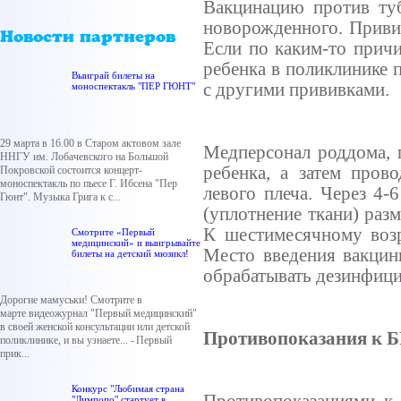
Вакцинацию
против
ту
новорожденного
.
Приви
Новости партнеров
Если
по
каким-то
прич
ребенка
в
поликлинике
Выиграй билеты на
с
другими
прививками
.
моноспектакль "ПЕР ГЮНТ"
29 марта в 16.00 в Старом актовом зале
Медперсонал
роддома
,
ННГУ им. Лобачевского на Большой
ребенка
, а
затем
прово
Покровской состоится концерт-
моноспектакль по пьесе Г. Ибсена "Пер
левого
плеча
.
Через
4-
Гюнт". Музыка Грига к с...
(
уплотнение
ткани
)
раз
К
шестимесячному
воз
Смотрите «Первый
медицинский» и выигрывайте
Место
введения
вакци
билеты на детский мюзикл!
обрабатывать
дезинфиц
Дорогие мамуськи! Смотрите в
марте видеожурнал "Первый медицинский"
в своей женской консультации или детской
Противопоказания
к 
поликлинике, и вы узнаете... - Первый
прик...
Конкурс "Любимая страна
"Лимпопо" стартует в