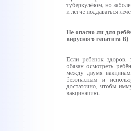
туберкулёзом
,
но
заболе
и
легче
поддаваться
леч
Не
опасно
ли
для
ребё
вирусного
гепатита
В)
Если
ребенок
здоров
,
обязан
осмотреть
ребён
между
двумя
вакцинам
безопасным
и
использ
достаточно
,
чтобы
имм
вакцинацию
.