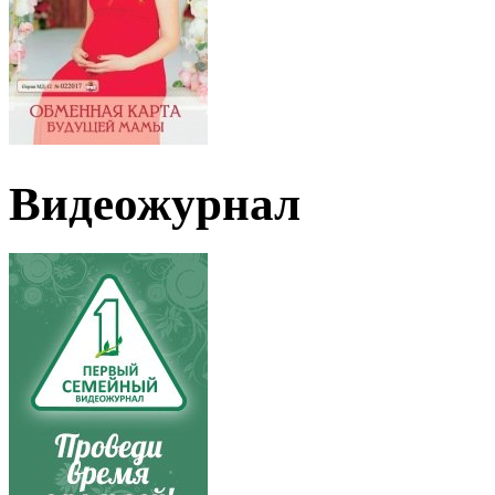
Видеожурнал