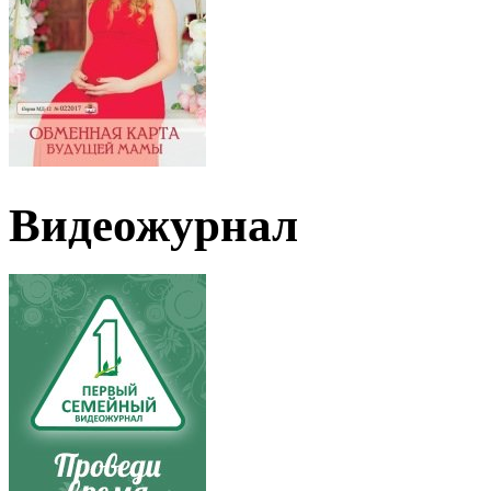
Видеожурнал