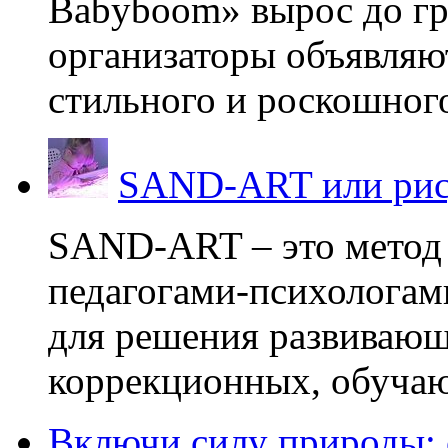
Babyboom» вырос до гр
организаторы объявляют
стильного и роскошного
SAND-ART или рис
SAND-ART – это метод
педагогами-психологам
для решения развивающ
коррекционных, обучаю
Включи силу природы: