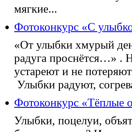
мягкие...
Фотоконкурс «С улыбко
«От улыбки хмурый день
радуга проснётся…» . На
устареют и не потеряют
Улыбки радуют, согрева
Фотоконкурс «Тёплые о
Улыбки, поцелуи, объя