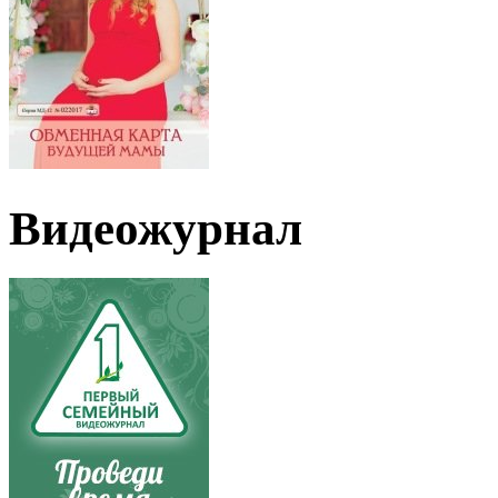
Видеожурнал